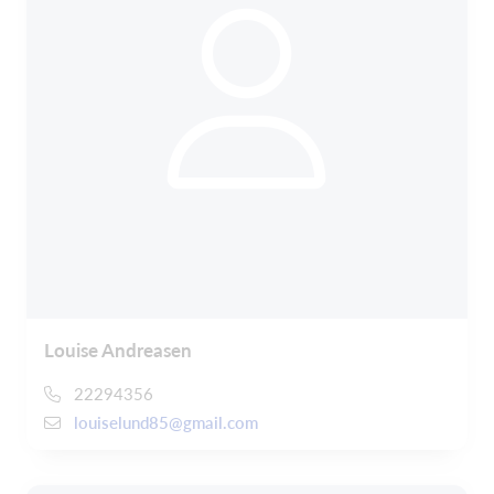
Louise Andreasen
22294356
louiselund85@gmail.com