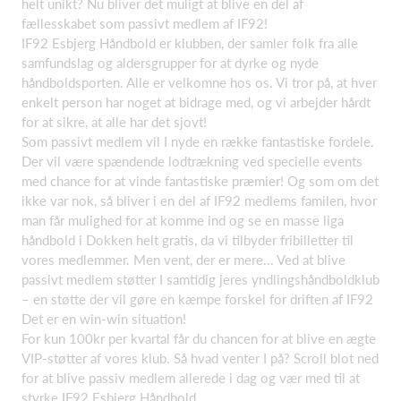
helt unikt? Nu bliver det muligt at blive en del af
fællesskabet som passivt medlem af IF92!
IF92 Esbjerg Håndbold er klubben, der samler folk fra alle
samfundslag og aldersgrupper for at dyrke og nyde
håndboldsporten. Alle er velkomne hos os. Vi tror på, at hver
enkelt person har noget at bidrage med, og vi arbejder hårdt
for at sikre, at alle har det sjovt!
Som passivt medlem vil I nyde en række fantastiske fordele.
Der vil være spændende lodtrækning ved specielle events
med chance for at vinde fantastiske præmier! Og som om det
ikke var nok, så bliver i en del af IF92 medlems familen, hvor
man får mulighed for at komme ind og se en masse liga
håndbold i Dokken helt gratis, da vi tilbyder fribilletter til
vores medlemmer. Men vent, der er mere... Ved at blive
passivt medlem støtter I samtidig jeres yndlingshåndboldklub
– en støtte der vil gøre en kæmpe forskel for driften af IF92
Det er en win-win situation!
For kun 100kr per kvartal får du chancen for at blive en ægte
VIP-støtter af vores klub. Så hvad venter I på? Scroll blot ned
for at blive passiv medlem allerede i dag og vær med til at
styrke IF92 Esbjerg Håndbold